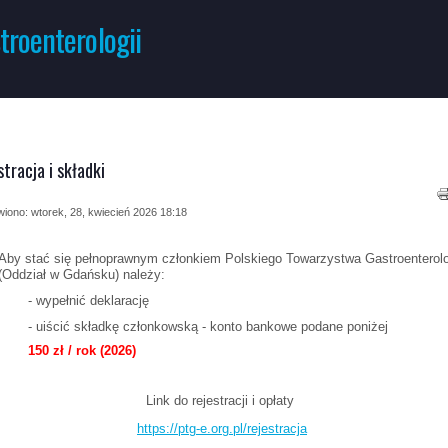
troenterologii
stracja i składki
iono: wtorek, 28, kwiecień 2026 18:18
Aby stać się pełnoprawnym członkiem Polskiego Towarzystwa Gastroenterolo
(Oddział w Gdańsku) należy:
- wypełnić deklarację
- uiścić składkę członkowską - konto bankowe podane poniżej
150 zł / rok (2026)
Link do rejestracji i opłaty
https://ptg-e.org.pl/rejestracja